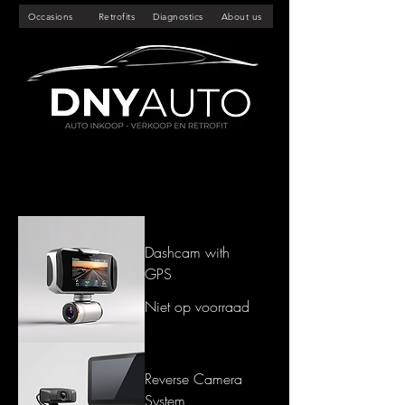
Occasions
Retrofits
Diagnostics
About us
Filteren en sorteren
Dashcam with
GPS
Niet op voorraad
Reverse Camera
System